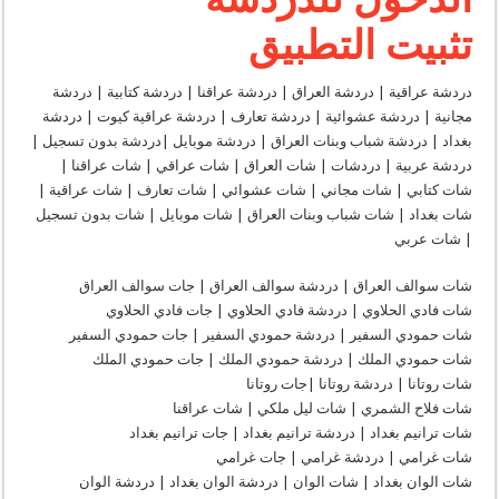
|
دردشة
تثبيت التطبيق
العراق
|
دردشة
عراقنا
|
دردشة عراقية | دردشة العراق | دردشة عراقنا | دردشة كتابية | دردشة
دردشة
مجانية | دردشة عشوائية | دردشة تعارف | دردشة عراقية كيوت | دردشة
كتابية
|
بغداد | دردشة شباب وبنات العراق | دردشة موبايل |دردشة بدون تسجيل |
دردشة
مجانية
دردشة عربية | دردشات | شات العراق | شات عراقي | شات عراقنا |
|
شات كتابي | شات مجاني | شات عشوائي | شات تعارف | شات عراقية |
دردشة
عشوائية
شات بغداد | شات شباب وبنات العراق | شات موبايل | شات بدون تسجيل
|
دردشة
| شات عربي
تعارف
|
دردشة
شات سوالف العراق | دردشة سوالف العراق | جات سوالف العراق
عراقية
كيوت
شات فادي الحلاوي | دردشة فادي الحلاوي | جات فادي الحلاوي
|
شات حمودي السفير | دردشة حمودي السفير | جات حمودي السفير
دردشة
بغداد
شات حمودي الملك | دردشة حمودي الملك | جات حمودي الملك
|
دردشة
شات روتانا | دردشة روتانا |جات روتانا
شباب
شات فلاح الشمري | شات ليل ملكي | شات عراقنا
وبنات
العراق
شات ترانيم بغداد | دردشة ترانيم بغداد | جات ترانيم بغداد
|
دردشة
شات غرامي | دردشة غرامي | جات غرامي
موبايل
شات الوان بغداد | شات الوان | دردشة الوان بغداد | دردشة الوان
|
دردشة