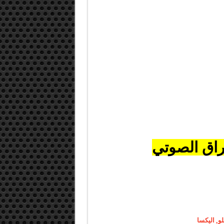
راق الصوتي
لو, اليكسا