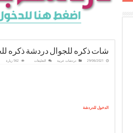
شات ذكره للجوال دردشة ذكره لل
على
29/06/2021
دردشات عربية
التعليقات
562 زيارة
شات
ذكره
للجوال
دردشة
ذكره
للجوال
دردشه
ذكره
مغلقة
الدخول للدردشة