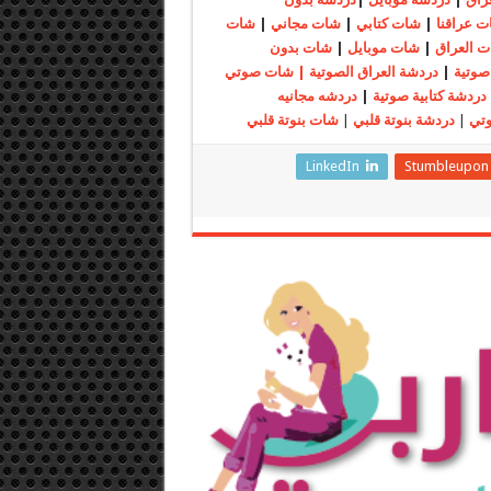
ت عراقنا
|
شات كتابي
|
شات مجاني
|
شات
ت العراق
|
شات موبايل
|
شات بدون
صوتية
|
دردشة العراق الصوتية | شات صوتي
دردشة كتابية صوتية
|
دردشه مجانيه
تي
|
دردشة بنوتة قلبي
|
شات بنوتة قلبي
LinkedIn
Stumbleupon