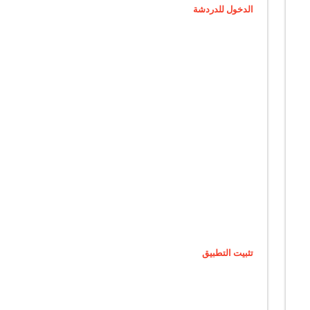
|
الدخول للدردشة
شات
عمري
للجوال
|
دردشة
عمري
للجوال
|
شات
انت
عمري
|
دردشة
انت
عمري
|
دردشه
انت
عمري
|
oamry.com
مغلقة
تثبيت التطبيق