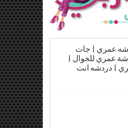
شه عمري | جات
شة عمري للجوال |
ي | دردشه انت