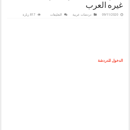
غيره العرب
على
09/11/2020
دردشات عربية
التعليقات
817 زيارة
شات
غيرة
العرب
|
دردشة
غيرة
العرب
|
جات
غيرة
العرب
|
الدخول للدردشة
شات
غيره
العرب
مغلقة