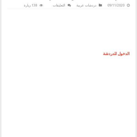
على
09/11/2020
دردشات عربية
التعليقات
138 زيارة
شات
ملوك
العرب
|
دردشة
ملوك
العرب
|
جات
ملوك
العرب
مغلقة
الدخول للدردشة