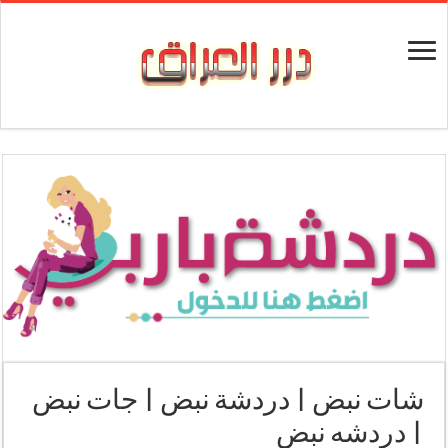
شات نبض | دردشة نبض | جات نبض
| دردشه نبض