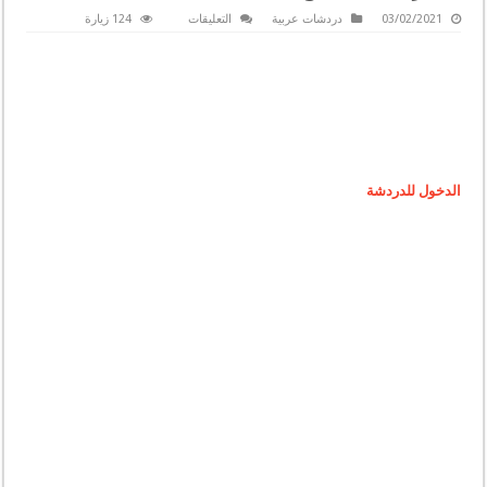
على
03/02/2021
دردشات عربية
التعليقات
124 زيارة
شات
نبض
|
دردشة
نبض
|
جات
نبض
|
دردشه
نبض
مغلقة
الدخول للدردشة