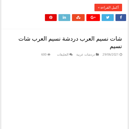
أكمل القراءة »
شات نسيم العرب دردشة نسيم العرب شات
نسيم
على
29/06/2021
دردشات عربية
التعليقات
600
شات
نسيم
العرب
دردشة
نسيم
العرب
شات
نسيم
مغلقة