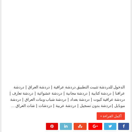
|
دردشة
عتب
|
جات
عتب
مغلقة
الدخول للدردشة تثبيت التطبيق دردشة عراقية | دردشة العراق | دردشة
عراقنا | دردشة كتابية | دردشة مجانية | دردشة عشوائية | دردشة تعارف |
دردشة عراقية كيوت | دردشة بغداد | دردشة شباب وبنات العراق | دردشة
موبايل |دردشة بدون تسجيل | دردشة عربية | دردشات | شات العراق …
أكمل القراءة »