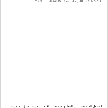
على
29/06/2021
دردشات عربية
التعليقات
240
شات
بنوتة
تايم
للجوال
دردشة
بنوتة
تايم
شات
بنوته
تايم
دردشه
بنوته
تايم
مغلقة
الدخول للدردشة تثبيت التطبيق دردشة عراقية | دردشة العراق | دردشة