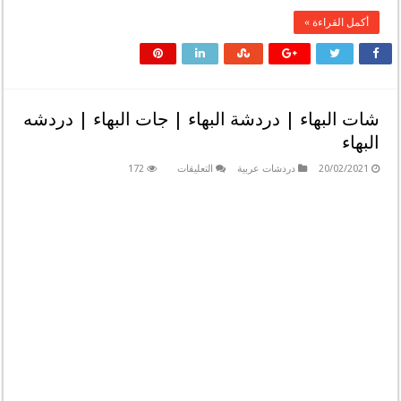
أكمل القراءة »
شات البهاء | دردشة البهاء | جات البهاء | دردشه
البهاء
على
20/02/2021
دردشات عربية
التعليقات
172
شات
البهاء
|
دردشة
البهاء
|
جات
البهاء
|
دردشه
البهاء
مغلقة