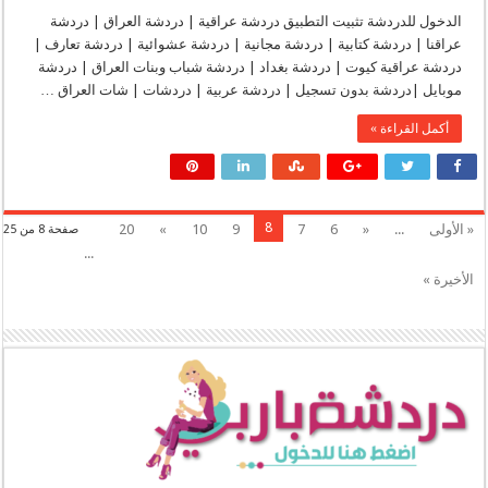
شات
درة
الدخول للدردشة تثبيت التطبيق دردشة عراقية | دردشة العراق | دردشة
السعودية
عراقنا | دردشة كتابية | دردشة مجانية | دردشة عشوائية | دردشة تعارف |
|
دردشة
دردشة عراقية كيوت | دردشة بغداد | دردشة شباب وبنات العراق | دردشة
درة
موبايل |دردشة بدون تسجيل | دردشة عربية | دردشات | شات العراق …
السعودية
|
شات
أكمل القراءة »
دره
السعوديه
|
جات
درة
السعودية
|
8
« الأولى
...
«
6
7
9
10
»
20
صفحة 8 من 25
شات
درة
...
|
شات
الأخيرة »
دره
|
درة
السعودية
|
شات
درة
السعوديه
|
دردشة
درة
السعوديه
|
drh-
ksa.com