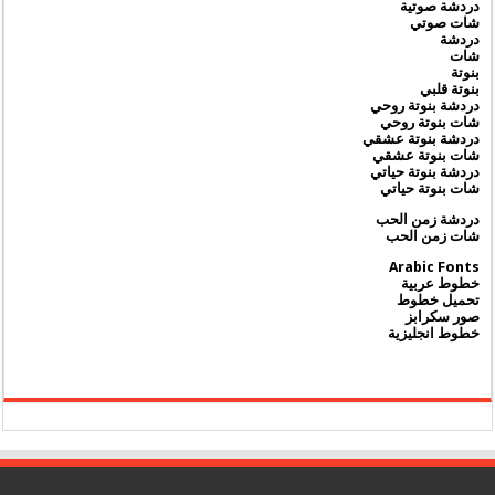
دردشة صوتية
شات صوتي
دردشة
شات
بنوتة
بنوتة قلبي
دردشة بنوتة روحي
شات بنوتة روحي
دردشة بنوتة عشقي
شات بنوتة عشقي
دردشة بنوتة حياتي
شات بنوتة حياتي
دردشة زمن الحب
شات زمن الحب
Arabic Fonts
خطوط عربية
تحميل خطوط
صور سكرابز
خطوط انجليزية