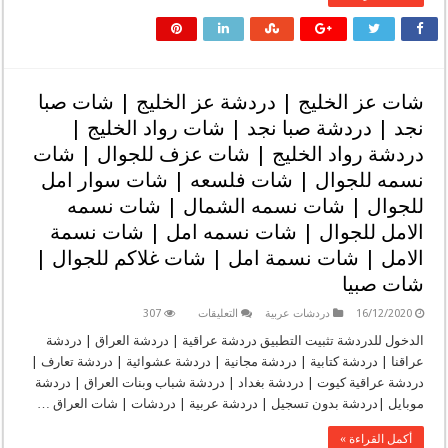
|
دردشه
رحاب
المدينه
|
دردشه
رحاب
شات عز الخليج | دردشة عز الخليج | شات صبا
|
دردشة
نجد | دردشة صبا نجد | شات رواد الخليج |
رحاب
المدينة
دردشة رواد الخليج | شات عزف للجوال | شات
|
جات
نسمه للجوال | شات فلسعه | شات سوار امل
رحاب
المدينه
للجوال | شات نسمه الشمال | شات نسمه
|
جات
الامل للجوال | شات نسمه امل | شات نسمة
رحاب
للجوال
الامل | شات نسمة امل | شات غلاكم للجوال |
مغلقة
شات صبيا
على
16/12/2020
دردشات عربية
التعليقات
307
شات
عز
الدخول للدردشة تثبيت التطبيق دردشة عراقية | دردشة العراق | دردشة
الخليج
عراقنا | دردشة كتابية | دردشة مجانية | دردشة عشوائية | دردشة تعارف |
|
دردشة
دردشة عراقية كيوت | دردشة بغداد | دردشة شباب وبنات العراق | دردشة
عز
موبايل |دردشة بدون تسجيل | دردشة عربية | دردشات | شات العراق …
الخليج
|
شات
أكمل القراءة »
صبا