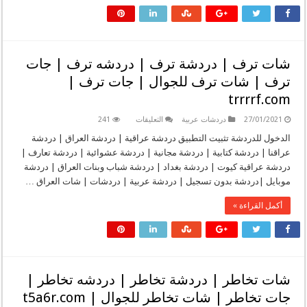
|
دردشة
تعاتيب
خلان
|
جات
تعاتيب
شات ترف | دردشة ترف | دردشه ترف | جات
خلال
|
ترف | شات ترف للجوال | جات ترف |
mobileschool.pw
مغلقة
trrrrf.com
على
27/01/2021
دردشات عربية
التعليقات
241
شات
ترف
الدخول للدردشة تثبيت التطبيق دردشة عراقية | دردشة العراق | دردشة
|
عراقنا | دردشة كتابية | دردشة مجانية | دردشة عشوائية | دردشة تعارف |
دردشة
ترف
دردشة عراقية كيوت | دردشة بغداد | دردشة شباب وبنات العراق | دردشة
|
موبايل |دردشة بدون تسجيل | دردشة عربية | دردشات | شات العراق …
دردشه
ترف
|
أكمل القراءة »
جات
ترف
|
شات
ترف
للجوال
|
جات
شات تخاطر | دردشة تخاطر | دردشه تخاطر |
ترف
|
جات تخاطر | شات تخاطر للجوال | t5a6r.com
trrrrf.com
مغلقة