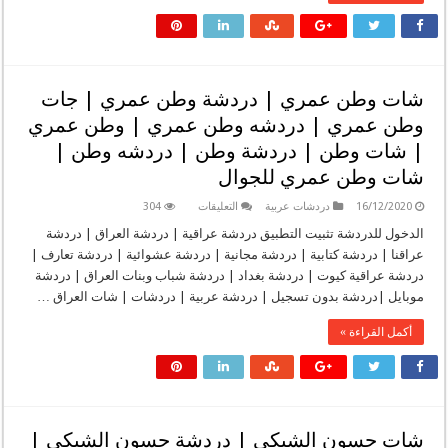
نجد
|
دردشة
صبا
نجد
|
شات
شات وطن عمري | دردشة وطن عمري | جات
رواد
الخليج
وطن عمري | دردشه وطن عمري | وطن عمري
|
دردشة
| شات وطن | دردشة وطن | دردشه وطن |
رواد
الخليج
شات وطن عمري للجوال
|
شات
عزف
على
16/12/2020
دردشات عربية
التعليقات
304
للجوال
شات
|
وطن
الدخول للدردشة تثبيت التطبيق دردشة عراقية | دردشة العراق | دردشة
شات
عمري
عراقنا | دردشة كتابية | دردشة مجانية | دردشة عشوائية | دردشة تعارف |
نسمه
|
للجوال
دردشة
دردشة عراقية كيوت | دردشة بغداد | دردشة شباب وبنات العراق | دردشة
|
وطن
شات
موبايل |دردشة بدون تسجيل | دردشة عربية | دردشات | شات العراق …
عمري
فلسعه
|
|
جات
أكمل القراءة »
شات
وطن
سوار
عمري
امل
|
للجوال
دردشه
|
وطن
شات
عمري
نسمه
|
الشمال
وطن
شات حسون الشبكي | دردشة حسون الشبكي |
|
عمري