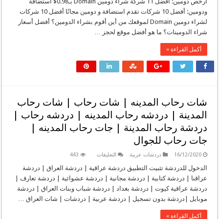
أرخص دومين: أفضل 11 شركة شراء دومين Domain بـ0.98$ استضافة
محاكمة
مجانية
حب
افضل
ودومين: أفضل 10 شركات تقدم استضافة و دومين مجانًا أفضل 10 شركات
مغلقة
شركة
لشراء دومين Domain لموقعك من أين أقوم بشراء الدومين؟ أفضل أسعار
دومينات
مغلقة
شراء الدومينات؟ ما هو أفضل موقع لحجز …
أكمل القراءة »
شات رحاب المدينه | شات رحاب | شات رحاب
المدينة | دردشه رحاب المدينه | دردشه رحاب |
دردشة رحاب المدينة | جات رحاب المدينه |
جات رحاب للجوال
على
16/12/2020
دردشات عربية
التعليقات
443
شات
رحاب
الدخول للدردشة تثبيت التطبيق دردشة عراقية | دردشة العراق | دردشة
المدينه
عراقنا | دردشة كتابية | دردشة مجانية | دردشة عشوائية | دردشة تعارف |
|
شات
دردشة عراقية كيوت | دردشة بغداد | دردشة شباب وبنات العراق | دردشة
رحاب
موبايل |دردشة بدون تسجيل | دردشة عربية | دردشات | شات العراق …
|
شات
رحاب
أكمل القراءة »
المدينة