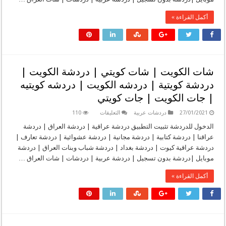
لبنان
|
أكمل القراءة »
دردشه
لبنان
|
دردشة
لبنانية
|
جات
لبنان
شات الكويت | شات كويتي | دردشة الكويت |
|
جات
دردشة كويتية | دردشه الكويت | دردشه كويتيه
لبناني
|
| جات الكويت | جات كويتي
دردشه
لبنانيه
مغلقة
على
27/01/2021
دردشات عربية
التعليقات
110
شات
الكويت
الدخول للدردشة تثبيت التطبيق دردشة عراقية | دردشة العراق | دردشة
|
عراقنا | دردشة كتابية | دردشة مجانية | دردشة عشوائية | دردشة تعارف |
شات
كويتي
دردشة عراقية كيوت | دردشة بغداد | دردشة شباب وبنات العراق | دردشة
|
موبايل |دردشة بدون تسجيل | دردشة عربية | دردشات | شات العراق …
دردشة
الكويت
|
أكمل القراءة »
دردشة
كويتية
|
دردشه
الكويت
|
دردشه
كويتيه