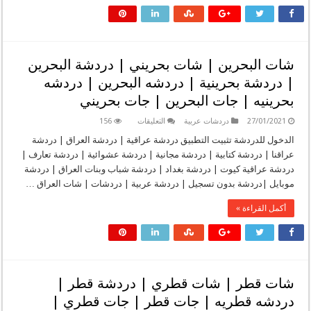
عمانية
|
دردشه
عمان
|
دردشه
عمانيه
شات البحرين | شات بحريني | دردشة البحرين
|
جات
| دردشة بحرينية | دردشه البحرين | دردشه
عمان
|
بحرينيه | جات البحرين | جات بحريني
جات
عماني
مغلقة
على
27/01/2021
دردشات عربية
التعليقات
156
شات
البحرين
الدخول للدردشة تثبيت التطبيق دردشة عراقية | دردشة العراق | دردشة
|
عراقنا | دردشة كتابية | دردشة مجانية | دردشة عشوائية | دردشة تعارف |
شات
بحريني
دردشة عراقية كيوت | دردشة بغداد | دردشة شباب وبنات العراق | دردشة
|
موبايل |دردشة بدون تسجيل | دردشة عربية | دردشات | شات العراق …
دردشة
البحرين
|
أكمل القراءة »
دردشة
بحرينية
|
دردشه
البحرين
|
دردشه
بحرينيه
شات قطر | شات قطري | دردشة قطر |
|
جات
دردشه قطريه | جات قطر | جات قطري |
البحرين
|