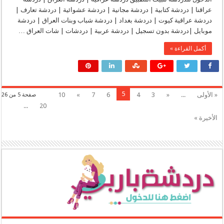
السعودية
|
مغلقة
عراقنا | دردشة كتابية | دردشة مجانية | دردشة عشوائية | دردشة تعارف |
شات
السفير
دردشة عراقية كيوت | دردشة بغداد | دردشة شباب وبنات العراق | دردشة
للجوال
موبايل |دردشة بدون تسجيل | دردشة عربية | دردشات | شات العراق …
|
دردشة
سفير
أكمل القراءة »
|
دردشه
سفير
|
جات
سفير
|
5
« الأولى
...
«
3
4
6
7
»
10
صفحة 5 من 26
شات
سفير
...
20
للجوال
|
الأخيرة »
sffer.com
مغلقة