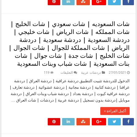
اهلنا
|
دردشه
عشك
|
شات السعوديه | شات سعودي | شات الخليج |
دردشه
عشك
شات المملكه | شات الرياض | شات خليجي |
اهلنا
|
دردشة السعودية | دردشة سعودية | دردشة
جات
عشك
الرياض | شات المملكة للجوال | شات الجوال |
|
جات
شات الخليج | شات جدة | شات جوال | شات
عشك
اهلنا
بنات السعودية | شات شباب وبنات السعودية
|
شات
عشك
على
27/01/2021
دردشات عربية
التعليقات
119
اهلنه
شات
|
السعوديه
الدخول للدردشة تثبيت التطبيق دردشة عراقية | دردشة العراق | دردشة
شات
|
عراقنا | دردشة كتابية | دردشة مجانية | دردشة عشوائية | دردشة تعارف |
عشق
شات
|
سعودي
دردشة عراقية كيوت | دردشة بغداد | دردشة شباب وبنات العراق | دردشة
دردشة
|
عشق
موبايل |دردشة بدون تسجيل | دردشة عربية | دردشات | شات العراق …
شات
|
الخليج
شات
|
أكمل القراءة »
عشق
شات
اهلنا
المملكه
مغلقة
|
شات
الرياض
|
شات