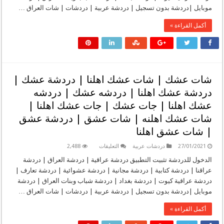
شات
موبايل |دردشة بدون تسجيل | دردشة عربية | دردشات | شات العراق …
احباب
صدام
|
أكمل القراءة »
شات
بعثية
|
شات
حزب
البعث
|
شات
شات عشك | شات عشك اهلنا | دردشة عشك |
المهيب
الركن
دردشة عشك اهلنا | دردشه عشك | دردشه
|
شات
عشك اهلنا | جات عشك | جات عشك اهلنا |
صدام
حسين
شات عشك اهلنه | شات عشق | دردشة عشق
|
شات
| شات عشق اهلنا
اخو
هدله
|
على
27/01/2021
دردشات عربية
التعليقات
2,488
شات
شات
صداميين
عشك
الدخول للدردشة تثبيت التطبيق دردشة عراقية | دردشة العراق | دردشة
|
|
عراقنا | دردشة كتابية | دردشة مجانية | دردشة عشوائية | دردشة تعارف |
شات
شات
صدامي
عشك
دردشة عراقية كيوت | دردشة بغداد | دردشة شباب وبنات العراق | دردشة
|
اهلنا
شات
موبايل |دردشة بدون تسجيل | دردشة عربية | دردشات | شات العراق …
|
صدامية
دردشة
مغلقة
عشك
أكمل القراءة »
|
دردشة
عشك