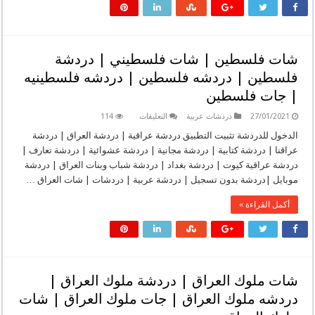
|
دردشة
سوريا
|
شات
سوريا
شات فلسطين | شات فلسطيني | دردشة
|
شات
فلسطين | دردشه فلسطين | دردشه فلسطينيه
الشام
|
| جات فلسطين
دردشة
الشام
|
على
27/01/2021
دردشات عربية
التعليقات
114
شات
شات
شباب
فلسطين
الدخول للدردشة تثبيت التطبيق دردشة عراقية | دردشة العراق | دردشة
وبنات
|
عراقنا | دردشة كتابية | دردشة مجانية | دردشة عشوائية | دردشة تعارف |
سوريه
شات
مغلقة
فلسطيني
دردشة عراقية كيوت | دردشة بغداد | دردشة شباب وبنات العراق | دردشة
|
موبايل |دردشة بدون تسجيل | دردشة عربية | دردشات | شات العراق …
دردشة
فلسطين
|
أكمل القراءة »
دردشه
فلسطين
|
دردشه
فلسطينيه
|
جات
فلسطين
شات ملوك العراق | دردشة ملوك العراق |
مغلقة
دردشه ملوك العراق | جات ملوك العراق | شات